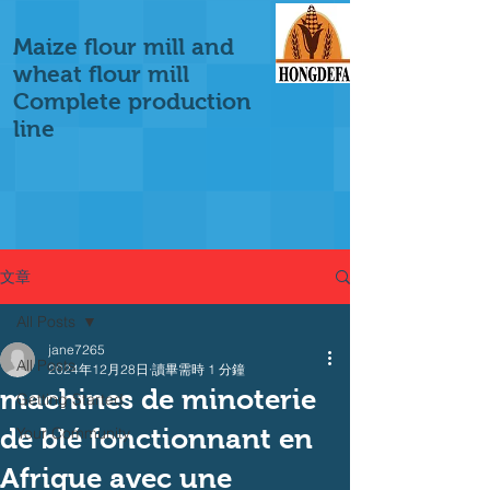
Maize flour mill and
wheat flour mill
Complete production
line
文章
All Posts
jane7265
All Posts
2024年12月28日
讀畢需時 1 分鐘
machines de minoterie
Getting Started
de blé fonctionnant en
Your Community
Afrique avec une