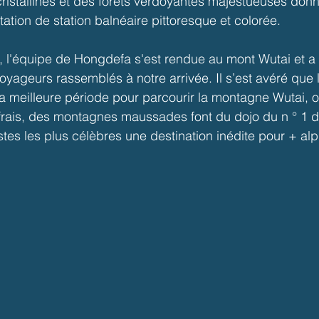
cristallines et des forêts verdoyantes majestueuses don
ation de station balnéaire pittoresque et colorée.
 l'équipe de Hongdefa s'est rendue au mont Wutai et a c
yageurs rassemblés à notre arrivée. Il s’est avéré que 
t la meilleure période pour parcourir la montagne Wutai, où
frais, des montagnes maussades font du dojo du n ° 1 d
s les plus célèbres une destination inédite pour + alp