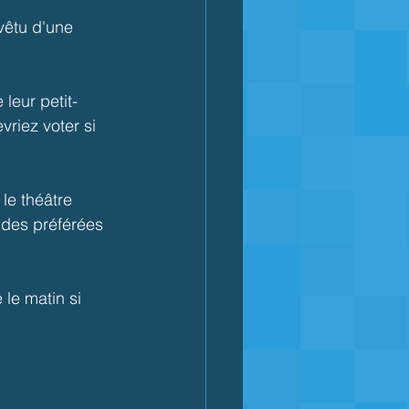
vêtu d'une 
leur petit-
riez voter si 
le théâtre 
udes préférées 
le matin si 