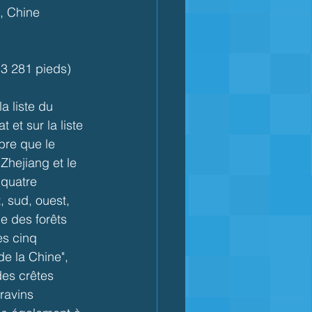
, Chine
 3 281 pieds)
a liste du 
et sur la liste 
bre que le 
Zhejiang et le 
quatre 
 sud, ouest, 
e des forêts 
es cinq 
de la Chine", 
des crêtes 
ravins 