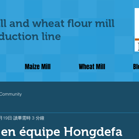
ll and wheat flour mill
uction line
Maize Mill
Wheat Mill
Bl
 Community
月19日
讀畢需時 3 分鐘
 en équipe Hongdefa