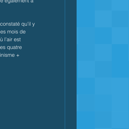
ne également à 
onstaté qu'il y 
les mois de 
 l’air est 
es quatre 
inisme + 