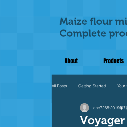
Maize flour mi
Complete prod
About
Products
All Posts
Getting Started
Your
jane7265
2019年7
Voyager