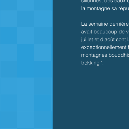
sillonnés, des eaux 
la montagne sa réput
La semaine dernière,
avait beaucoup de vo
juillet et d’août son
exceptionnellement 
montagnes bouddhiste
trekking '.