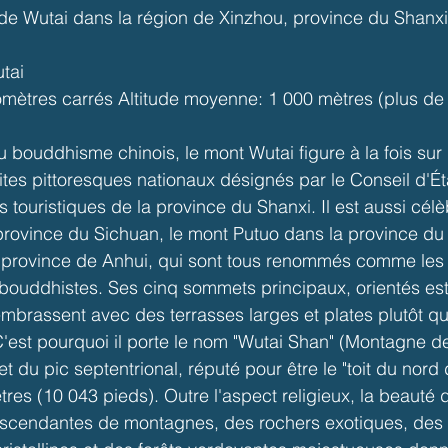
de Wutai dans la région de Xinzhou, province du Shanxi
tai
lomètres carrés Altitude moyenne: 1 000 mètres (plus de
 bouddhisme chinois, le mont Wutai figure à la fois sur l
es pittoresques nationaux désignés par le Conseil d'État 
s touristiques de la province du Shanxi. Il est aussi célè
rovince du Sichuan, le mont Putuo dans la province du 
 province de Anhui, qui sont tous renommés comme les 
ouddhistes. Ses cinq sommets principaux, orientés est,
'embrassent avec des terrasses larges et plates plutôt qu
'est pourquoi il porte le nom "Wutai Shan" (Montagne d
 du pic septentrional, réputé pour être le "toit du nord 
res (10 043 pieds). Outre l'aspect religieux, la beauté 
cendantes de montagnes, des rochers exotiques, des 